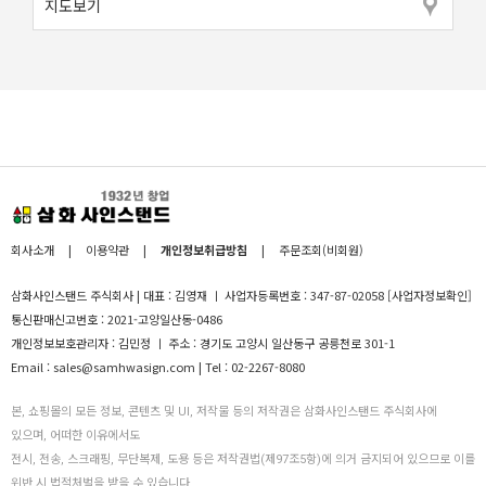
지도보기
회사소개
|
이용약관
|
개인정보취급방침
|
주문조회(비회원)
삼화사인스탠드 주식회사 | 대표 : 김영재 ㅣ 사업자등록번호 : 347-87-02058
[사업자정보확인]
통신판매신고번호 : 2021-고양일산동-0486
개인정보보호관리자 : 김민정 ㅣ 주소 : 경기도 고양시 일산동구 공릉천로 301-1
Email : sales@samhwasign.com | Tel : 02-2267-8080
본, 쇼핑몰의 모든 정보, 콘텐츠 및 UI, 저작물 등의 저작권은 삼화사인스탠드 주식회사에
있으며, 어떠한 이유에서도
전시, 전송, 스크래핑, 무단복제, 도용 등은 저작권법(제97조5항)에 의거 금지되어 있으므로 이를
위반 시 법적처벌을 받을 수 있습니다.