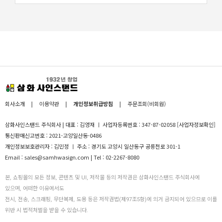
회사소개
|
이용약관
|
개인정보취급방침
|
주문조회(비회원)
삼화사인스탠드 주식회사 | 대표 : 김영재 ㅣ 사업자등록번호 : 347-87-02058
[사업자정보확인]
통신판매신고번호 : 2021-고양일산동-0486
개인정보보호관리자 : 김민정 ㅣ 주소 : 경기도 고양시 일산동구 공릉천로 301-1
Email : sales@samhwasign.com | Tel : 02-2267-8080
본, 쇼핑몰의 모든 정보, 콘텐츠 및 UI, 저작물 등의 저작권은 삼화사인스탠드 주식회사에
있으며, 어떠한 이유에서도
전시, 전송, 스크래핑, 무단복제, 도용 등은 저작권법(제97조5항)에 의거 금지되어 있으므로 이를
위반 시 법적처벌을 받을 수 있습니다.