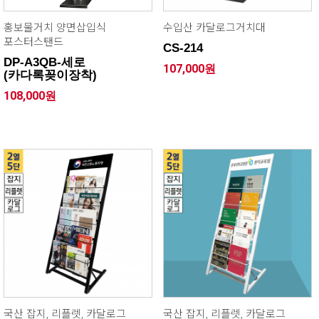
홍보물거치 양면삽입식
수입산 카달로그거치대
포스터스탠드
CS-214
DP-A3QB-세로
107,000원
(카다록꽂이장착)
108,000원
국산 잡지, 리플렛, 카달로그
국산 잡지, 리플렛, 카달로그