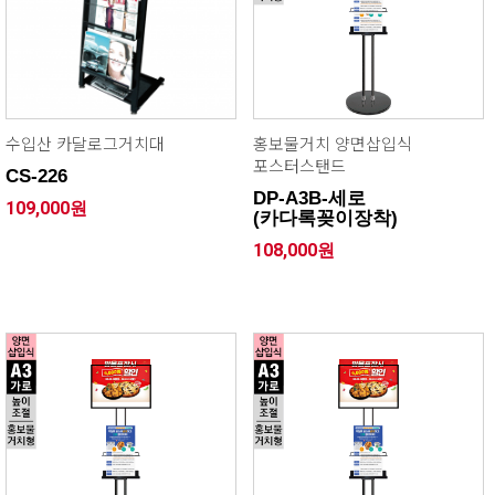
수입산 카달로그거치대
홍보물거치 양면삽입식
포스터스탠드
CS-226
DP-A3B-세로
109,000원
(카다록꽂이장착)
108,000원