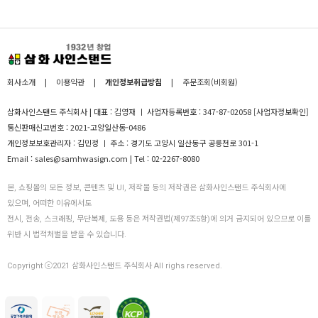
회사소개
|
이용약관
|
개인정보취급방침
|
주문조회(비회원)
삼화사인스탠드 주식회사 | 대표 : 김영재 ㅣ 사업자등록번호 : 347-87-02058
[사업자정보확인]
통신판매신고번호 : 2021-고양일산동-0486
개인정보보호관리자 : 김민정 ㅣ 주소 : 경기도 고양시 일산동구 공릉천로 301-1
Email : sales@samhwasign.com | Tel : 02-2267-8080
본, 쇼핑몰의 모든 정보, 콘텐츠 및 UI, 저작물 등의 저작권은 삼화사인스탠드 주식회사에
있으며, 어떠한 이유에서도
전시, 전송, 스크래핑, 무단복제, 도용 등은 저작권법(제97조5항)에 의거 금지되어 있으므로 이를
위반 시 법적처벌을 받을 수 있습니다.
Copyright ⓒ2021 삼화사인스탠드 주식회사 All righs reserved.