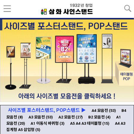
사이즈별 포스터스탠드, POP스탠드 ▶
A4 모음전
(53)
B4
모음전
(8)
A3 모음전
(53)
A2 모음전
(27)
B2 모음전
(4)
A1
모음전
(20)
A1 이동식 바퀴형
(3)
A5 A4 A3 테이블형
(15)
A4 A3
집게형 A5 삽입형
(5)