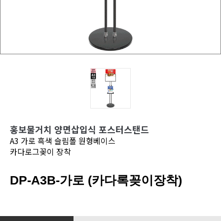
홍보물거치 양면삽입식 포스터스탠드
A3 가로 흑색 슬림폴 원형베이스
카다로그꽂이 장착
DP-A3B-가로 (카다록꽂이장착)