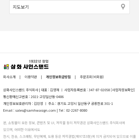
지도보기
회사소개
|
이용약관
|
개인정보취급방침
|
주문조회(비회원)
삼화사인스탠드 주식회사 | 대표 : 김영재 ㅣ 사업자등록번호 : 347-87-02058
[사업자정보확인]
통신판매신고번호 : 2021-고양일산동-0486
개인정보보호관리자 : 김민정 ㅣ 주소 : 경기도 고양시 일산동구 공릉천로 301-1
Email : sales@samhwasign.com | Tel : 02-2267-8080
본, 쇼핑몰의 모든 정보, 콘텐츠 및 UI, 저작물 등의 저작권은 삼화사인스탠드 주식회사에
있으며, 어떠한 이유에서도
전시, 전송, 스크래핑, 무단복제, 도용 등은 저작권법(제97조5항)에 의거 금지되어 있으므로 이를