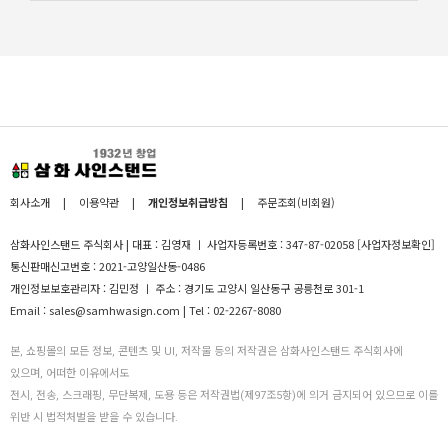
회사소개
|
이용약관
|
개인정보취급방침
|
주문조회(비회원)
삼화사인스탠드 주식회사 | 대표 : 김영재 ㅣ 사업자등록번호 : 347-87-02058
[사업자정보확인]
통신판매신고번호 : 2021-고양일산동-0486
개인정보보호관리자 : 김민정 ㅣ 주소 : 경기도 고양시 일산동구 공릉천로 301-1
Email : sales@samhwasign.com | Tel : 02-2267-8080
본, 쇼핑몰의 모든 정보, 콘텐츠 및 UI, 저작물 등의 저작권은 삼화사인스탠드 주식회사에
있으며, 어떠한 이유에서도
전시, 전송, 스크래핑, 무단복제, 도용 등은 저작권법(제97조5항)에 의거 금지되어 있으므로 이를
위반 시 법적처벌을 받을 수 있습니다.