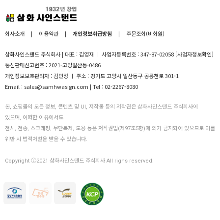
회사소개
|
이용약관
|
개인정보취급방침
|
주문조회(비회원)
삼화사인스탠드 주식회사 | 대표 : 김영재 ㅣ 사업자등록번호 : 347-87-02058
[사업자정보확인]
통신판매신고번호 : 2021-고양일산동-0486
개인정보보호관리자 : 김민정 ㅣ 주소 : 경기도 고양시 일산동구 공릉천로 301-1
Email : sales@samhwasign.com | Tel : 02-2267-8080
본, 쇼핑몰의 모든 정보, 콘텐츠 및 UI, 저작물 등의 저작권은 삼화사인스탠드 주식회사에
있으며, 어떠한 이유에서도
전시, 전송, 스크래핑, 무단복제, 도용 등은 저작권법(제97조5항)에 의거 금지되어 있으므로 이를
위반 시 법적처벌을 받을 수 있습니다.
Copyright ⓒ2021 삼화사인스탠드 주식회사 All righs reserved.