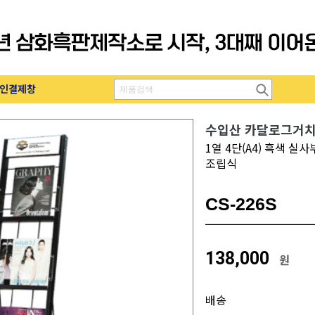
인결제창
수입산 카달로그거
1열 4단(A4) 흑색 실
조립식
CS-226S
138,000
원
배송