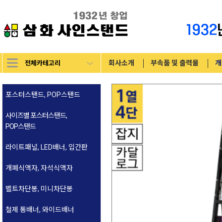
전체카테고리
회사소개
부속품 및 출력물
개
포스터스탠드, POP스탠드
고급형 무여백 자석식
사이즈별 포스터스탠드,
POP스탠드
고급형 자석식
A4 모음전
라이트패널, LED배너, 입간판
일반형 자석식
B4 모음전
벽걸이형
개폐식액자, 자석식액자
개폐식
A3 모음전
스탠드형
개폐식
벨트차단봉, 미니차단봉
고중량 실외용 개폐식
A2 모음전
테이블형
개폐식 주문제작
저중량 (2m 전용)
철제 통배너, 와이드배너
단면 삽입식