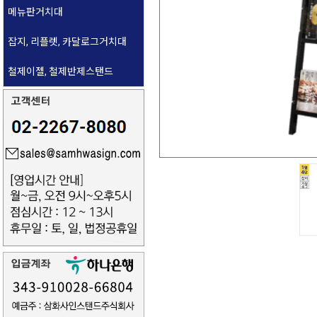
B2 모음전
고급형 무여백 자석식
고중량 (2m~5m)
철제 통배너
메뉴판거치대
양면 삽입식
A1 모음전
고급형 자석식
중첩형 (2m~5m)
와이드배너
철제, 원목 메뉴판거치대
잡지, 리플렛, 카달로그거치대
테이블형 POP꽂이
A1 이동식 바퀴형
벽걸이형 (2m~5m)
LED배너
고중량 실외용 메뉴스탠드
잡지, 리플렛, 전단지,
철제이젤, 철제반제스탠드
집게형, 삽입형 POP스탠드
카달로그거치대
A5 A4 A3 테이블형
안전잠금 저중량 (2m 전용)
개폐식 메뉴스탠드
철제이젤
홍보물 거치 포스터스탠드
A4 A3 집게형 A5 삽입형
안전잠금 고중량 (2m~5m)
철제반제스탠드
안전잠금 중첩형 (2m~5m)
안전잠금 벽걸이 (2m~5m)
포스터꽂이
미니차단봉