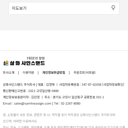
지도보기
회사소개
|
이용약관
|
개인정보취급방침
|
주문조회(비회원)
삼화사인스탠드 주식회사 | 대표 : 김영재 ㅣ 사업자등록번호 : 347-87-02058
[사업자정보확인]
통신판매신고번호 : 2021-고양일산동-0486
개인정보보호관리자 : 김민정 ㅣ 주소 : 경기도 고양시 일산동구 공릉천로 301-1
Email : sales@samhwasign.com | Tel : 02-2267-8080
본, 쇼핑몰의 모든 정보, 콘텐츠 및 UI, 저작물 등의 저작권은 삼화사인스탠드 주식회사에
있으며, 어떠한 이유에서도
전시, 전송, 스크래핑, 무단복제, 도용 등은 저작권법(제97조5항)에 의거 금지되어 있으므로 이를