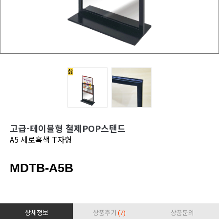
고급-테이블형 철제POP스탠드
A5 세로흑색 T자형
MDTB-A5B
상세정보
상품후기
(7)
상품문의