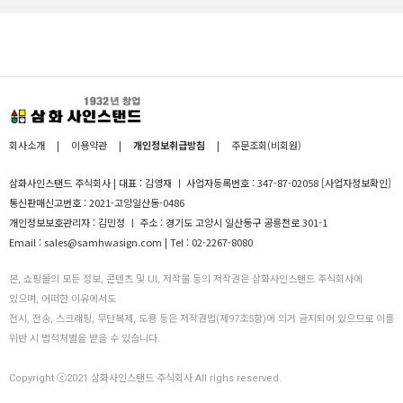
회사소개
|
이용약관
|
개인정보취급방침
|
주문조회(비회원)
삼화사인스탠드 주식회사 | 대표 : 김영재 ㅣ 사업자등록번호 : 347-87-02058
[사업자정보확인]
통신판매신고번호 : 2021-고양일산동-0486
개인정보보호관리자 : 김민정 ㅣ 주소 : 경기도 고양시 일산동구 공릉천로 301-1
Email : sales@samhwasign.com | Tel : 02-2267-8080
본, 쇼핑몰의 모든 정보, 콘텐츠 및 UI, 저작물 등의 저작권은 삼화사인스탠드 주식회사에
있으며, 어떠한 이유에서도
전시, 전송, 스크래핑, 무단복제, 도용 등은 저작권법(제97조5항)에 의거 금지되어 있으므로 이를
위반 시 법적처벌을 받을 수 있습니다.
Copyright ⓒ2021 삼화사인스탠드 주식회사 All righs reserved.