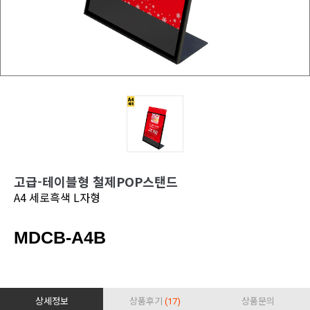
고급-테이블형 철제POP스탠드
A4 세로흑색 L자형
MDCB-A4B
상세정보
상품후기
(17)
상품문의