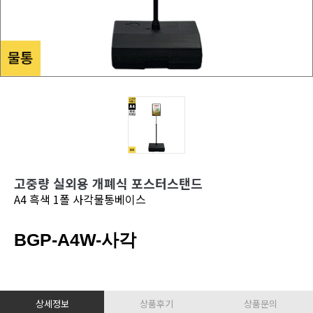
고중량 실외용 개폐식 포스터스탠드
A4 흑색 1폴 사각물통베이스
BGP-A4W-사각
상세정보
상품후기
상품문의